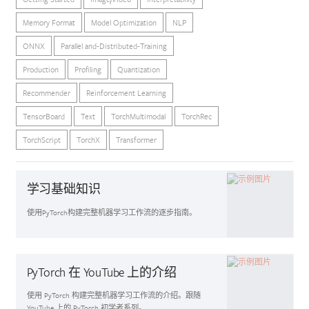
Memory Format
Model Optimization
NLP
ONNX
Parallel and-Distributed-Training
Production
Profiling
Quantization
Recommender
Reinforcement Learning
TensorBoard
Text
TorchMultimodal
TorchRec
TorchScript
TorchX
Transformer
学习基础知识
使用PyTorch构建完整机器学习工作流的逐步指南。
入门指南
PyTorch 在 YouTube 上的介绍
使用 PyTorch 构建完整机器学习工作流的介绍。跟随
YouTube 上的 PyTorch 初学者系列。