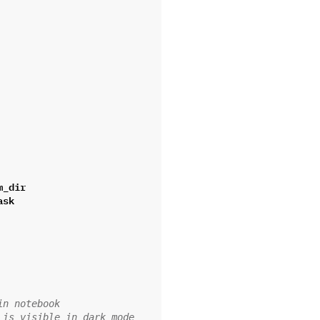
m_dir
ask
in notebook
 is visible in dark mode