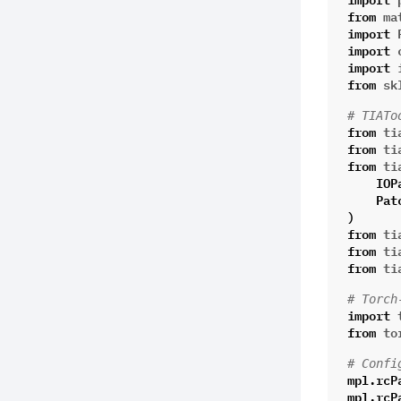
from
ma
import
import
import
from
sk
# TIATo
from
ti
from
ti
from
ti
IOP
Pat
)
from
ti
from
ti
from
ti
# Torch
import
from
to
# Confi
mpl
.
rcP
mpl
.
rcP