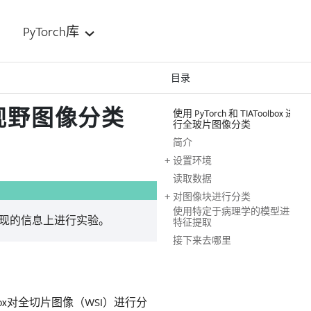
PyTorch库
目录
行全视野图像分类
使用 PyTorch 和 TIAToolbox 进
行全玻片图像分类
简介
设置环境
读取数据
对图像块进行分类
使用特定于病理学的模型进行
现的信息上进行实验。
特征提取
接下来去哪里
box对全切片图像（WSI）进行分