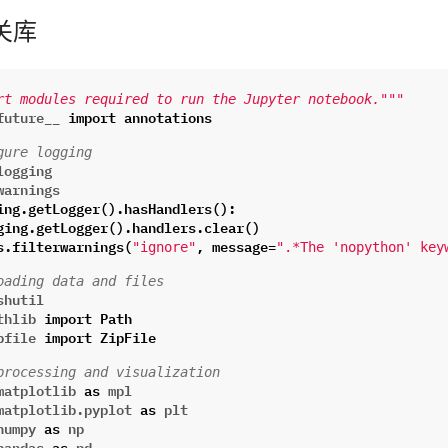
关库
rt modules required to run the Jupyter notebook."""
future__
import
annotations
gure logging
logging
warnings
ing
.
getLogger
()
.
hasHandlers
():
ging
.
getLogger
()
.
handlers
.
clear
()
s
.
filterwarnings
(
,
message
=
"ignore"
".*The 'nopython' key
oading data and files
shutil
thlib
import
Path
pfile
import
ZipFile
processing and visualization
matplotlib
as
mpl
matplotlib.pyplot
as
plt
numpy
as
np
pandas
as
pd