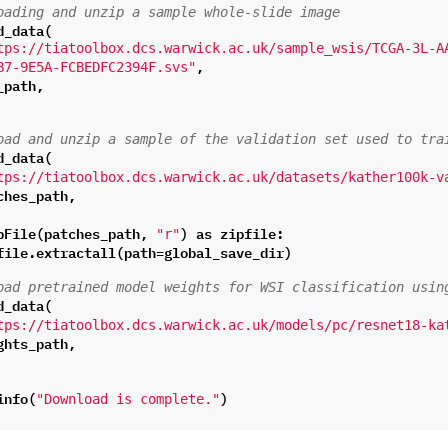
oading and unzip a sample whole-slide image
d_data
(
tps://tiatoolbox.dcs.warwick.ac.uk/sample_wsis/TCGA-3L-A
,
B7-9E5A-FCBEDFC2394F.svs"
_path
,
oad and unzip a sample of the validation set used to tra
d_data
(
tps://tiatoolbox.dcs.warwick.ac.uk/datasets/kather100k-v
ches_path
,
pFile
(
patches_path
,
)
as
zipfile
:
"r"
file
.
extractall
(
path
=
global_save_dir
)
oad pretrained model weights for WSI classification usin
d_data
(
tps://tiatoolbox.dcs.warwick.ac.uk/models/pc/resnet18-ka
ghts_path
,
info
(
)
"Download is complete."