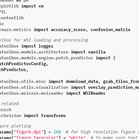
tplotlib
import
cm
PIL
contextlib
io
learn.metrics
import
accuracy_score
,
confusion_matrix
olbox for WSI loading and processing
atoolbox
import
logger
atoolbox.models.architecture
import
vanilla
atoolbox.models.engine.patch_predictor
import
(
atchPredictorConfig
,
chPredictor
,
atoolbox.utils.misc
import
download_data
,
grab_files_fro
atoolbox.utils.visualization
import
overlay_prediction_m
atoolbox.wsicore.wsireader
import
WSIReader
-related
torch
rchvision
import
transforms
gure plotting
arams
[
]
=
"figure.dpi"
160
# for high resolution figure 
arams
[
]
=
"figure.facecolor"
"white"
# To make sure text