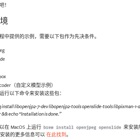
吧！
环境
程中提供的示例，需要以下包作为先决条件。
eg
ide
box
oEncoder（自定义模型示例）
运行以下命令来安装这些包：
q install libopenjp2-7-dev libopenjp2-tools openslide-tools libpixman-1-
 && echo “Installation is done.”
在 MacOS 上运行
来安装
brew
install
openjpeg
openslide
关安装的更多信息可以
在此找到
。