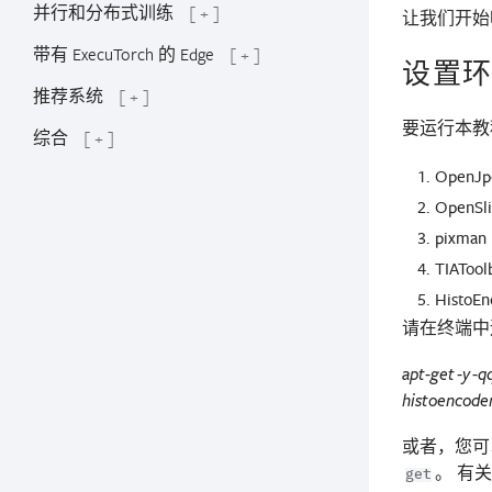
并行和分布式训练
[ + ]
让我们开始
带有 ExecuTorch 的 Edge
[ + ]
设置
推荐系统
[ + ]
要运行本教
综合
[ + ]
OpenJp
OpenSl
pixman
TIATool
Hist
请在终端中
apt-get -y -q
histoencoder
或者，您可以
。 有
get