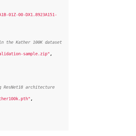
A1B-01Z-00-DX1.8923A151-
in the Kather 100K dataset
,
alidation-sample.zip"
g ResNet18 architecture
,
ther100k.pth"