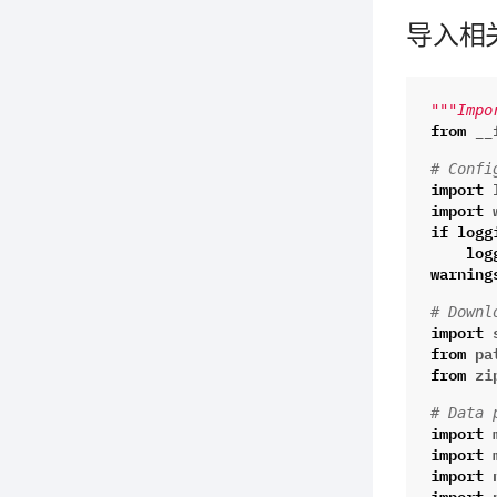
导入相
"""Impo
from
__
# Confi
import
import
if
logg
log
warning
# Downl
import
from
pa
from
zi
# Data 
import
import
import
import