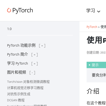
学习
PyTorch
>
使用
1.0
使用P
PyTorch 功能示例
[ + ]
创建日期: 202
PyTorch 简介
[ + ]
学习 PyTorch
[ + ]
提示
图片和视频
[ - ]
要充分
TorchVision 对象检测微调教程
计算机视觉迁移学习教程
介绍
对抗性示例生成
DCGAN 教程
在这个教程中