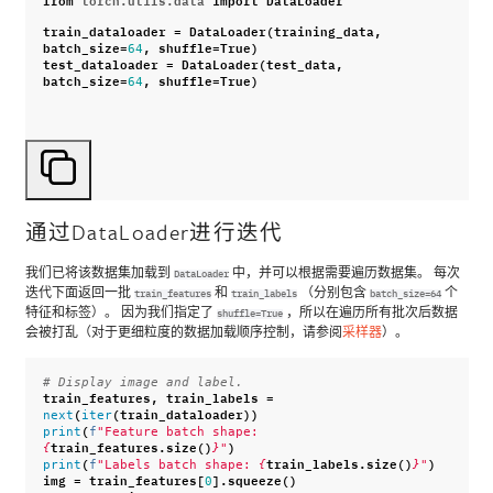
train_dataloader
=
DataLoader
(
training_data
,
batch_size
=
,
shuffle
=
True
)
64
test_dataloader
=
DataLoader
(
test_data
,
batch_size
=
,
shuffle
=
True
)
64
通过DataLoader进行迭代
我们已将该数据集加载到
中，并可以根据需要遍历数据集。 每次
DataLoader
迭代下面返回一批
和
（分别包含
个
train_features
train_labels
batch_size=64
特征和标签）。 因为我们指定了
，所以在遍历所有批次后数据
shuffle=True
会被打乱（对于更细粒度的数据加载顺序控制，请参阅
采样器
）。
# Display image and label.
train_features
,
train_labels
=
(
(
train_dataloader
))
next
iter
(
print
f
"Feature batch shape: 
train_features
.
size
()
)
{
}
"
(
train_labels
.
size
()
)
print
f
"Labels batch shape: 
{
}
"
img
=
train_features
[
]
.
squeeze
()
0