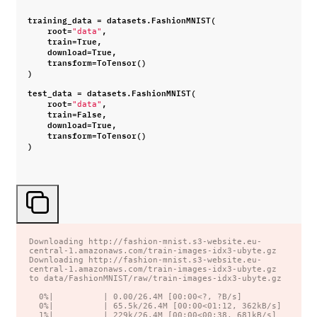
training_data
=
datasets
.
FashionMNIST
(
root
=
,
"data"
train
=
True
,
download
=
True
,
transform
=
ToTensor
()
)
test_data
=
datasets
.
FashionMNIST
(
root
=
,
"data"
train
=
False
,
download
=
True
,
transform
=
ToTensor
()
)
Downloading http://fashion-mnist.s3-website.eu-
central-1.amazonaws.com/train-images-idx3-ubyte.gz

Downloading http://fashion-mnist.s3-website.eu-
central-1.amazonaws.com/train-images-idx3-ubyte.gz 
to data/FashionMNIST/raw/train-images-idx3-ubyte.gz

  0%|          | 0.00/26.4M [00:00<?, ?B/s]

  0%|          | 65.5k/26.4M [00:00<01:12, 362kB/s]

  1%|          | 229k/26.4M [00:00<00:38, 681kB/s]
