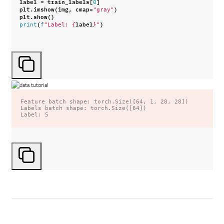
label
=
train_labels
[
]
0
plt
.
imshow
(
img
,
cmap
=
)
"gray"
plt
.
show
()
(
label
)
print
f
"Label: 
{
}
"
Feature batch shape: torch.Size([64, 1, 28, 28])

Labels batch shape: torch.Size([64])
