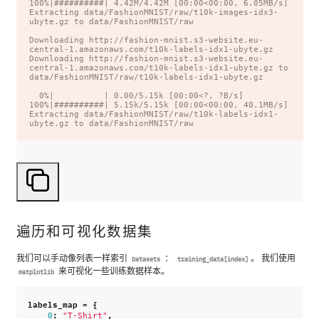
100%|##########| 4.42M/4.42M [00:00<00:00, 6.05MB/s]

Extracting data/FashionMNIST/raw/t10k-images-idx3-
ubyte.gz to data/FashionMNIST/raw

Downloading http://fashion-mnist.s3-website.eu-
central-1.amazonaws.com/t10k-labels-idx1-ubyte.gz

Downloading http://fashion-mnist.s3-website.eu-
central-1.amazonaws.com/t10k-labels-idx1-ubyte.gz to 
data/FashionMNIST/raw/t10k-labels-idx1-ubyte.gz

  0%|          | 0.00/5.15k [00:00<?, ?B/s]

100%|##########| 5.15k/5.15k [00:00<00:00, 40.1MB/s]

Extracting data/FashionMNIST/raw/t10k-labels-idx1-
遍历和可视化数据集
我们可以手动像列表一样索引
：
。 我们使用
Datasets
training_data[index]
来可视化一些训练数据样本。
matplotlib
labels_map
=
{
:
,
0
"T-Shirt"