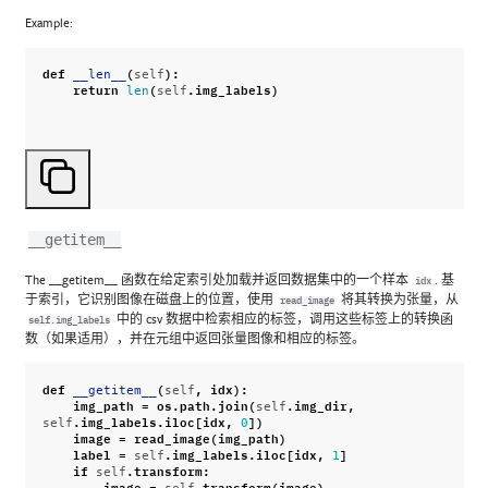
Example:
def
(
):
__len__
self
return
(
.
img_labels
)
len
self
__getitem__
The __getitem__ 函数在给定索引处加载并返回数据集中的一个样本
. 基
idx
于索引，它识别图像在磁盘上的位置，使用
将其转换为张量，从
read_image
中的 csv 数据中检索相应的标签，调用这些标签上的转换函
self.img_labels
数（如果适用），并在元组中返回张量图像和相应的标签。
def
(
,
idx
):
__getitem__
self
img_path
=
os
.
path
.
join
(
.
img_dir
,
self
.
img_labels
.
iloc
[
idx
,
])
self
0
image
=
read_image
(
img_path
)
label
=
.
img_labels
.
iloc
[
idx
,
]
self
1
if
.
transform
:
self
image
=
.
transform
(
image
)
self