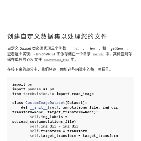
创建自定义数据集以处理您的文件
自定义 Dataset 类必须实现三个函数：
，
，和
。
__init__
__len__
__getitem__
查看这个实现；FashionMNIST 图像存储在一个目录
中，其标签则存
img_dir
储在单独的 CSV 文件
中。
annotations_file
在接下来的部分中，我们将逐一解析这些函数中的每一项操作。
import
os
import
pandas
as
pd
from
torchvision.io
import
read_image
class
CustomImageDataset
(
Dataset
):
def
(
,
annotations_file
,
img_dir
,
__init__
self
transform
=
None
,
target_transform
=
None
):
.
img_labels
=
self
pd
.
read_csv
(
annotations_file
)
.
img_dir
=
img_dir
self
.
transform
=
transform
self
.
target_transform
=
target_transform
self