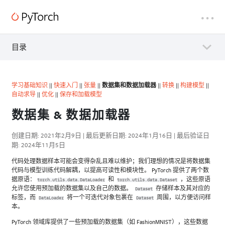
目录
学习基础知识
||
快速入门
||
张量
||
数据集和数据加载器
||
转换
||
构建模型
||
自动求导
||
优化
||
保存和加载模型
数据集 & 数据加载器
创建日期: 2021年2月9日 | 最后更新日期: 2024年1月16日 | 最后验证日
期: 2024年11月5日
代码处理数据样本可能会变得杂乱且难以维护；我们理想的情况是将数据集
代码与模型训练代码解耦，以提高可读性和模块性。 PyTorch 提供了两个数
据原语：
和
，这些原语
torch.utils.data.DataLoader
torch.utils.data.Dataset
允许您使用预加载的数据集以及自己的数据。
存储样本及其对应的
Dataset
标签，而
将一个可迭代对象包裹在
周围，以方便访问样
DataLoader
Dataset
本。
PyTorch 领域库提供了一些预加载的数据集（如 FashionMNIST），这些数据