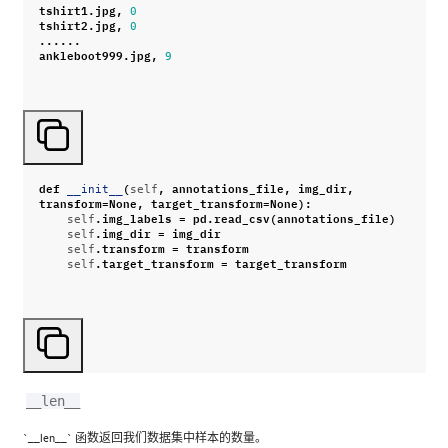
tshirt1
.
jpg
,
0
tshirt2
.
jpg
,
0
......
ankleboot999
.
jpg
,
9
def
(
,
annotations_file
,
img_dir
,
__init__
self
transform
=
None
,
target_transform
=
None
):
.
img_labels
=
pd
.
read_csv
(
annotations_file
)
self
.
img_dir
=
img_dir
self
.
transform
=
transform
self
.
target_transform
=
target_transform
self
__len__
`__len__` 函数返回我们数据集中样本的数量。