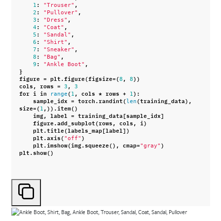
:
,
1
"Trouser"
:
,
2
"Pullover"
:
,
3
"Dress"
:
,
4
"Coat"
:
,
5
"Sandal"
:
,
6
"Shirt"
:
,
7
"Sneaker"
:
,
8
"Bag"
:
,
9
"Ankle Boot"
}
figure
=
plt
.
figure
(
figsize
=
(
,
))
8
8
cols
,
rows
=
,
3
3
for
i
in
(
,
cols
*
rows
+
):
range
1
1
sample_idx
=
torch
.
randint
(
(
training_data
),
len
size
=
(
,))
.
item
()
1
img
,
label
=
training_data
[
sample_idx
]
figure
.
add_subplot
(
rows
,
cols
,
i
)
plt
.
title
(
labels_map
[
label
])
plt
.
axis
(
)
"off"
plt
.
imshow
(
img
.
squeeze
(),
cmap
=
)
"gray"
plt
.
show
()