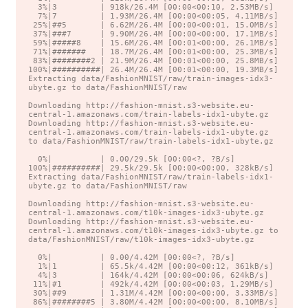
  3%|3         | 918k/26.4M [00:00<00:10, 2.53MB/s]

  7%|7         | 1.93M/26.4M [00:00<00:05, 4.11MB/s]

 25%|##5       | 6.62M/26.4M [00:00<00:01, 15.0MB/s]

 37%|###7      | 9.90M/26.4M [00:00<00:00, 17.1MB/s]

 59%|#####8    | 15.6M/26.4M [00:01<00:00, 26.1MB/s]

 71%|#######   | 18.7M/26.4M [00:01<00:00, 25.3MB/s]

 83%|########2 | 21.9M/26.4M [00:01<00:00, 25.8MB/s]

100%|##########| 26.4M/26.4M [00:01<00:00, 19.3MB/s]

Extracting data/FashionMNIST/raw/train-images-idx3-
ubyte.gz to data/FashionMNIST/raw

Downloading http://fashion-mnist.s3-website.eu-
central-1.amazonaws.com/train-labels-idx1-ubyte.gz

Downloading http://fashion-mnist.s3-website.eu-
central-1.amazonaws.com/train-labels-idx1-ubyte.gz 
to data/FashionMNIST/raw/train-labels-idx1-ubyte.gz

  0%|          | 0.00/29.5k [00:00<?, ?B/s]

100%|##########| 29.5k/29.5k [00:00<00:00, 328kB/s]

Extracting data/FashionMNIST/raw/train-labels-idx1-
ubyte.gz to data/FashionMNIST/raw

Downloading http://fashion-mnist.s3-website.eu-
central-1.amazonaws.com/t10k-images-idx3-ubyte.gz

Downloading http://fashion-mnist.s3-website.eu-
central-1.amazonaws.com/t10k-images-idx3-ubyte.gz to 
data/FashionMNIST/raw/t10k-images-idx3-ubyte.gz

  0%|          | 0.00/4.42M [00:00<?, ?B/s]

  1%|1         | 65.5k/4.42M [00:00<00:12, 361kB/s]

  4%|3         | 164k/4.42M [00:00<00:06, 624kB/s]

 11%|#1        | 492k/4.42M [00:00<00:03, 1.29MB/s]

 30%|##9       | 1.31M/4.42M [00:00<00:00, 3.33MB/s]

 86%|########5 | 3.80M/4.42M [00:00<00:00, 8.10MB/s]
