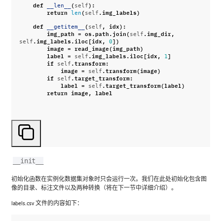
def
(
):
__len__
self
return
(
.
img_labels
)
len
self
def
(
,
idx
):
__getitem__
self
img_path
=
os
.
path
.
join
(
.
img_dir
,
self
.
img_labels
.
iloc
[
idx
,
])
self
0
image
=
read_image
(
img_path
)
label
=
.
img_labels
.
iloc
[
idx
,
]
self
1
if
.
transform
:
self
image
=
.
transform
(
image
)
self
if
.
target_transform
:
self
label
=
.
target_transform
(
label
)
self
return
image
,
label
__init__
初始化函数在实例化数据集对象时只会运行一次。我们在此处初始化包含图
像的目录、标注文件以及两种转换（将在下一节中详细介绍）。
labels.csv 文件的内容如下：