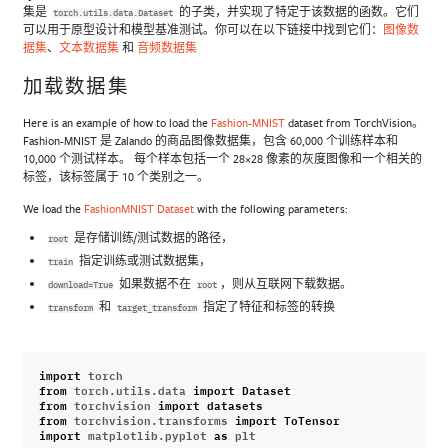
集是
的子类，并实现了特定于该数据的函数。它们
torch.utils.data.Dataset
可以用于原型设计和模型基准测试。你可以在以下链接中找到它们：
图像数
据集
、
文本数据集
和
音频数据集
加载数据集
Here is an example of how to load the
Fashion-MNIST
dataset from TorchVision。
Fashion-MNIST 是 Zalando 的商品图像数据集，包含 60,000 个训练样本和
10,000 个测试样本。 每个样本包括一个 28×28 像素的灰度图像和一个相关的
标签，该标签属于 10 个类别之一。
We load the
FashionMNIST Dataset
with the following parameters:
是存储训练/测试数据的路径，
root
指定训练或测试数据集，
train
如果数据不在
，则从互联网下载数据。
download=True
root
和
指定了特征和标签的转换
transform
target_transform
import
torch
from
torch.utils.data
import
Dataset
from
torchvision
import
datasets
from
torchvision.transforms
import
ToTensor
import
matplotlib.pyplot
as
plt