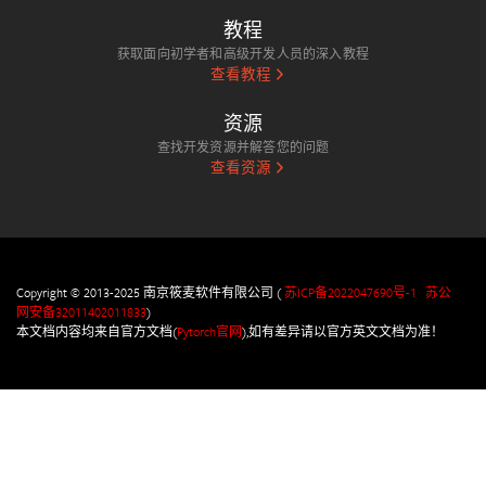
教程
获取面向初学者和高级开发人员的深入教程
查看教程
资源
查找开发资源并解答您的问题
查看资源
Copyright © 2013-2025 南京筱麦软件有限公司 (
苏ICP备2022047690号-1
苏公
网安备32011402011833
)
本文档内容均来自官方文档(
Pytorch官网
),如有差异请以官方英文文档为准！