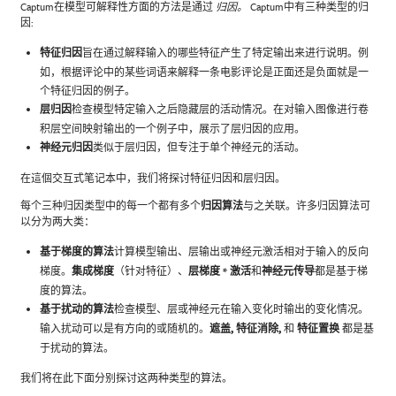
Captum在模型可解释性方面的方法是通过
Captum中有三种类型的归
归因。
因:
特征归因
旨在通过解释输入的哪些特征产生了特定输出来进行说明。例
如，根据评论中的某些词语来解释一条电影评论是正面还是负面就是一
个特征归因的例子。
层归因
检查模型特定输入之后隐藏层的活动情况。在对输入图像进行卷
积层空间映射输出的一个例子中，展示了层归因的应用。
神经元归因
类似于层归因，但专注于单个神经元的活动。
在這個交互式笔记本中，我们将探讨特征归因和层归因。
每个三种归因类型中的每一个都有多个
归因算法
与之关联。许多归因算法可
以分为两大类：
基于梯度的算法
计算模型输出、层输出或神经元激活相对于输入的反向
梯度。
集成梯度
（针对特征）、
层梯度 * 激活
和
神经元传导
都是基于梯
度的算法。
基于扰动的算法
检查模型、层或神经元在输入变化时输出的变化情况。
输入扰动可以是有方向的或随机的。
遮盖,
特征消除,
和
特征置换
都是基
于扰动的算法。
我们将在此下面分别探讨这两种类型的算法。