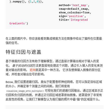
)
.
numpy
(),
(
,
,
)),
1
2
0
method
=
,
'heat_map'
cmap
=
default_cmap
,
show_colorbar
=
True
,
sign
=
,
'positive'
title
=
'Integrated 
)
Gradients'
在上面的图片中，你应该能看到集成梯度方法在图像中给出了猫所在位置最
强的信号。
特征归因与遮盖
基于梯度的归因方法有助于理解模型，通过直接计算输出相对于输入的变
化。
方法更直接地处理这个问题，通过引入输入的变化来测
基于扰动的归因
量对输出的影响。
遮挡
就是其中一种方法。 它涉及替换输入图像的部分区
域，并检查对输出信号的影响。
Below, 我们设置遮蔽归因。类似于配置卷积神经网络，您可以指定目标区域
的大小，并确定单个测量之间的间距。我们将使用
可视化我们的遮蔽归因输出，通过区域显示正
visualize_image_attr_multiple()
归因和负归因的热图，并通过正归因区域遮罩原始图像。遮罩提供了非常有
启发性的视角，让我们了解模型认为我们猫的照片中最“猫”的区域是什么。