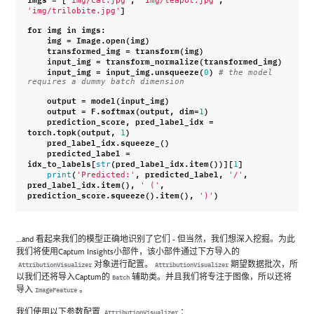
]
'img/trilobite.jpg'
for
img
in
imgs
:
img
=
Image
.
open
(
img
)
transformed_img
=
transform
(
img
)
input_img
=
transform_normalize
(
transformed_img
)
input_img
=
input_img
.
unsqueeze
(
)
0
# the model 
requires a dummy batch dimension
output
=
model
(
input_img
)
output
=
F
.
softmax
(
output
,
dim
=
)
1
prediction_score
,
pred_label_idx
=
torch
.
topk
(
output
,
)
1
pred_label_idx
.
squeeze_
()
predicted_label
=
idx_to_labels
[
(
pred_label_idx
.
item
())][
]
str
1
(
,
predicted_label
,
,
print
'Predicted:'
'/'
pred_label_idx
.
item
(),
,
' ('
prediction_score
.
squeeze
()
.
item
(),
)
')'
…and 看起来我们的模型正确地识别了它们 - 但当然，我们想深入挖掘。为此
我们将使用Captum Insights小部件，该小部件通过下方导入的
对象进行配置。
期望数据批次，所
AttributionVisualizer
AttributionVisualizer
以我们还将导入Captum的
辅助类。并且我们将专注于图像，所以还将
Batch
导入
。
ImageFeature
我们使用以下参数配置
：
AttributionVisualizer