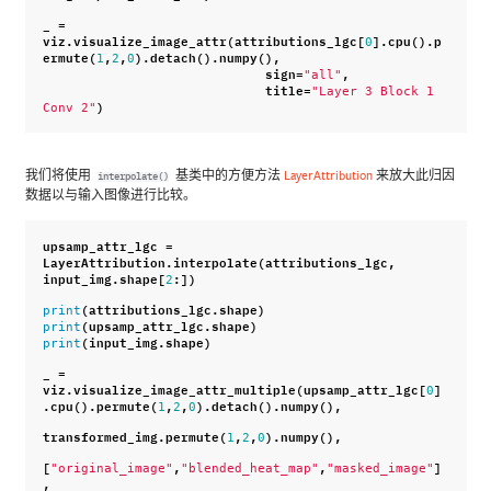
_
=
viz
.
visualize_image_attr
(
attributions_lgc
[
]
.
cpu
()
.
p
0
ermute
(
,
,
)
.
detach
()
.
numpy
(),
1
2
0
sign
=
,
"all"
title
=
"Layer 3 Block 1 
)
Conv 2"
我们将使用
基类中的方便方法
LayerAttribution
来放大此归因
interpolate()
数据以与输入图像进行比较。
upsamp_attr_lgc
=
LayerAttribution
.
interpolate
(
attributions_lgc
,
input_img
.
shape
[
:])
2
(
attributions_lgc
.
shape
)
print
(
upsamp_attr_lgc
.
shape
)
print
(
input_img
.
shape
)
print
_
=
viz
.
visualize_image_attr_multiple
(
upsamp_attr_lgc
[
]
0
.
cpu
()
.
permute
(
,
,
)
.
detach
()
.
numpy
(),
1
2
0
transformed_img
.
permute
(
,
,
)
.
numpy
(),
1
2
0
[
,
,
]
"original_image"
"blended_heat_map"
"masked_image"
,