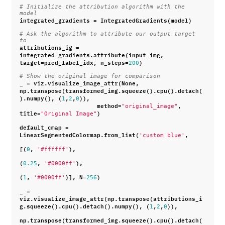
# Initialize the attribution algorithm with the 
model
integrated_gradients
=
IntegratedGradients
(
model
)
# Ask the algorithm to attribute our output target 
to
attributions_ig
=
integrated_gradients
.
attribute
(
input_img
,
target
=
pred_label_idx
,
n_steps
=
)
200
# Show the original image for comparison
_
=
viz
.
visualize_image_attr
(
None
,
np
.
transpose
(
transformed_img
.
squeeze
()
.
cpu
()
.
detach
(
)
.
numpy
(),
(
,
,
)),
1
2
0
method
=
,
"original_image"
title
=
)
"Original Image"
default_cmap
=
LinearSegmentedColormap
.
from_list
(
,
'custom blue'
[(
,
),
0
'#ffffff'
(
,
),
0.25
'#0000ff'
(
,
)],
N
=
)
1
'#0000ff'
256
_
=
viz
.
visualize_image_attr
(
np
.
transpose
(
attributions_i
g
.
squeeze
()
.
cpu
()
.
detach
()
.
numpy
(),
(
,
,
)),
1
2
0
np
.
transpose
(
transformed_img
.
squeeze
()
.
cpu
()
.
detach
(