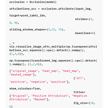
occlusion
=
Occlusion
(
model
)
attributions_occ
=
occlusion
.
attribute
(
input_img
,
target
=
pred_label_idx
,
strides
=
(
,
3
,
),
8
8
sliding_window_shapes
=
(
,
,
),
3
15
15
baselines
=
)
0
_
=
viz
.
visualize_image_attr_multiple
(
np
.
transpose
(
attri
butions_occ
.
squeeze
()
.
cpu
()
.
detach
()
.
numpy
(),
(
,
,
)),
1
2
0
np
.
transpose
(
transformed_img
.
squeeze
()
.
cpu
()
.
detach
(
)
.
numpy
(),
(
,
,
)),
1
2
0
[
,
,
,
"original_image"
"heat_map"
"heat_map"
],
"masked_image"
[
,
"all"
,
,
],
"positive"
"negative"
"positive"
show_colorbar
=
True
,
titles
=
[
,
,
"Original"
"Positive Attribution"
"Negative 
,
],
Attribution"
"Masked"
fig_size
=
(
,
18
)
6