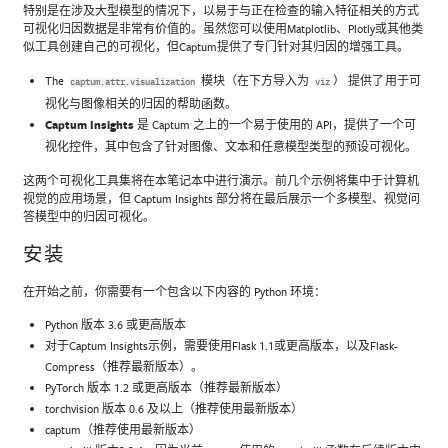
特别是在涉及大型模型的情况下，以易于与正在检查的输入特征相关的方式
可视化归因数据是非常有价值的。虽然您可以使用Matplotlib、Plotly或其他类
似工具创建自己的可视化，但Captum提供了专门针对其归因的增强工具。
The
模块（在下方导入为
） 提供了用于可
captum.attr.visualization
viz
视化与图像相关的归因的帮助函数。
Captum Insights
是 Captum 之上的一个易于使用的 API，提供了一个可
视化控件，其中包含了针对图像、文本和任意模型类型的预设可视化。
这两个可视化工具集将在本笔记本中进行演示。前几个示例将集中于计算机
视觉的应用场景，但 Captum Insights 部分将在最后展示一个多模型、视觉问
答模型中的归因可视化。
安装
在开始之前，你需要有一个包含以下内容的 Python 环境：
Python 版本 3.6 或更高版本
对于Captum Insights示例，需要使用Flask 1.1或更高版本，以及Flask-
Compress（推荐最新版本）。
PyTorch 版本 1.2 或更高版本（推荐最新版本）
torchvision 版本 0.6 及以上（推荐使用最新版本）
captum（推荐使用最新版本）