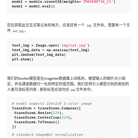
model
=
models
.
resnet18
(
weights
=
)
'IMAGENET1K_V1'
model
=
model
.
eval
()
您在获取此交互式笔记本的地方，应该还有一个
文件夹，里面有一个文
img
件
。
cat.jpg
test_img
=
Image
.
open
(
)
'img/cat.jpg'
test_img_data
=
np
.
asarray
(
test_img
)
plt
.
imshow
(
test_img_data
)
plt
.
show
()
我们的ResNet模型是在ImageNet数据集上训练的，期望输入的图片大小固
定，并且通道数据归一化到特定的值范围。我们还将引入模型识别的类别的
人类可读标签列表 - 那些标签应该也在
文件夹中。
img
# model expects 224x224 3-color image
transform
=
transforms
.
Compose
([
transforms
.
Resize
(
),
224
transforms
.
CenterCrop
(
),
224
transforms
.
ToTensor
()
])
# standard ImageNet normalization