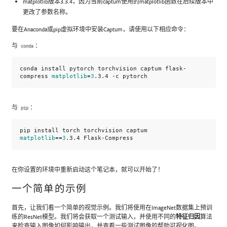
matplotlib版本3.3.4，因为当前captum使用的matplotlib函数在后续版本中
更改了参数名称。
要在Anaconda或pip虚拟环境中安装Captum，请使用以下相应命令：
与
：
conda
conda
install
pytorch
torchvision
captum
flask-
=
compress
matplotlib
3
.3.4
-c
与
：
pip
pip
install
torch
torchvision
captum
==
matplotlib
3
.3.4
在你设置的环境中重新启动这个笔记本，就可以开始了！
一个简单的示例
首先，让我们看一个简单的视觉示例。我们将使用在ImageNet数据集上预训
练的ResNet模型。我们将会获取一个测试输入，并使用不同的
特征归因
算法
来检查输入图像如何影响输出，并查看一些测试图像的帮助可视化图。