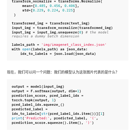
transform_normalize
=
transforms
.
Normalize
(
mean
=
[
,
,
],
0.485
0.456
0.406
std
=
[
,
,
]
0.229
0.224
0.225
)
transformed_img
=
transform
(
test_img
)
input_img
=
transform_normalize
(
transformed_img
)
input_img
=
input_img
.
unsqueeze
(
)
0
# the model 
requires a dummy batch dimension
labels_path
=
'img/imagenet_class_index.json'
with
(
labels_path
)
as
json_data
:
open
idx_to_labels
=
json
.
load
(
json_data
)
现在，我们可以问一个问题：我们的模型认为这张图片代表的是什么？
output
=
model
(
input_img
)
output
=
F
.
softmax
(
output
,
dim
=
)
1
prediction_score
,
pred_label_idx
=
torch
.
topk
(
output
,
)
1
pred_label_idx
.
squeeze_
()
predicted_label
=
idx_to_labels
[
(
pred_label_idx
.
item
())][
]
str
1
(
,
predicted_label
,
,
print
'Predicted:'
'('
prediction_score
.
squeeze
()
.
item
(),
)
')'