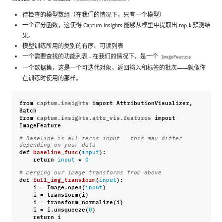
待检查的模型数组（在我们的情况下，只有一个模型）
一个评分函数，这使得 Captum Insights 能够从模型中提取出 top-k 预测结
果。
模型训练所用的类别的有序、可读列表
一个需要查找的功能列表 - 在我们的情况下，是一个
ImageFeature
一个数据集，这是一个可迭代对象，返回输入和标签的批次——就像你
在训练时使用的那样。
from
captum.insights
import
AttributionVisualizer
,
Batch
from
captum.insights.attr_vis.features
import
ImageFeature
# Baseline is all-zeros input - this may differ 
depending on your data
def
baseline_func
(
):
input
return
*
input
0
# merging our image transforms from above
def
full_img_transform
(
):
input
i
=
Image
.
open
(
)
input
i
=
transform
(
i
)
i
=
transform_normalize
(
i
)
i
=
i
.
unsqueeze
(
)
0
return
i