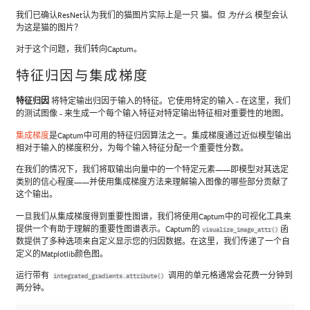
我们已确认ResNet认为我们的猫图片实际上是一只 猫。但
模型会认
为什么
为这是猫的图片？
对于这个问题，我们转向Captum。
特征归因与集成梯度
特征归因
将特定输出归因于输入的特征。它使用特定的输入 - 在这里，我们
的测试图像 - 来生成一个每个输入特征对特定输出特征相对重要性的地图。
集成梯度
是Captum中可用的特征归因算法之一。集成梯度通过近似模型输出
相对于输入的梯度积分，为每个输入特征分配一个重要性分数。
在我们的情况下，我们将取输出向量中的一个特定元素——即模型对其选定
类别的信心程度——并使用集成梯度方法来理解输入图像的哪些部分贡献了
这个输出。
一旦我们从集成梯度得到重要性图谱，我们将使用Captum中的可视化工具来
提供一个有助于理解的重要性图谱表示。Captum的
函
visualize_image_attr()
数提供了多种选项来自定义显示您的归因数据。在这里，我们传递了一个自
定义的Matplotlib颜色图。
运行带有
调用的单元格通常会花费一分钟到
integrated_gradients.attribute()
两分钟。