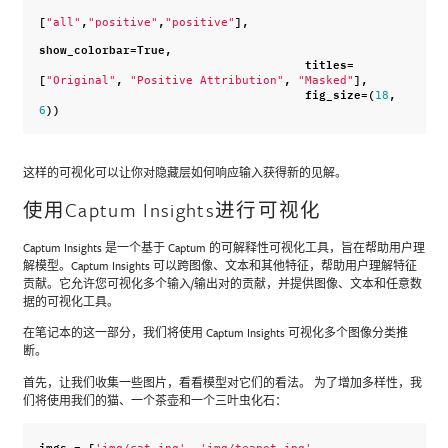
[
,
,
],
"all"
"positive"
"positive"
show_colorbar
=
True
,
titles
=
[
,
,
],
"Original"
"Positive Attribution"
"Masked"
fig_size
=
(
,
18
))
6
这样的可视化可以让你对隐藏层如何响应输入获得新的见解。
使用Captum Insights进行可视化
Captum Insights 是一个基于 Captum 的可解释性可视化工具，旨在帮助用户理
解模型。Captum Insights 可以跨图像、文本和其他特征，帮助用户理解特征
贡献。它允许您可视化多个输入/输出对的贡献，并提供图像、文本和任意数
据的可视化工具。
在笔记本的这一部分，我们将使用 Captum Insights 可视化多个图像分类推
断。
首先，让我们收集一些图片，看看模型对它们的看法。 为了增加多样性，我
们将使用我们的猫、一个茶壶和一个三叶虫化石：
imgs
=
[
,
,
'img/cat.jpg'
'img/teapot.jpg'