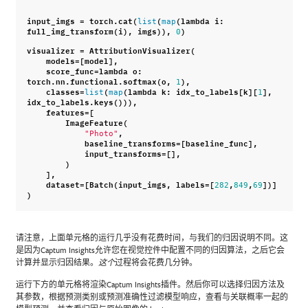
input_imgs
=
torch
.
cat
(
(
(
lambda
i
:
list
map
full_img_transform
(
i
),
imgs
)),
)
0
visualizer
=
AttributionVisualizer
(
models
=
[
model
],
score_func
=
lambda
o
:
torch
.
nn
.
functional
.
softmax
(
o
,
),
1
classes
=
(
(
lambda
k
:
idx_to_labels
[
k
][
],
list
map
1
idx_to_labels
.
keys
())),
features
=
[
ImageFeature
(
,
"Photo"
baseline_transforms
=
[
baseline_func
],
input_transforms
=
[],
)
],
dataset
=
[
Batch
(
input_imgs
,
labels
=
[
,
,
])]
282
849
69
)
请注意，上面单元格的运行几乎没有花费时间，与我们的归因说明不同。这
是因为Captum Insights允许您在视觉控件中配置不同的归因算法，之后它会
计算并显示归因结果。
过程将会花费几分钟。
这个
运行下方的单元格将渲染Captum Insights插件。然后你可以选择归因方法及
其参数，根据预测类别或预测准确性过滤模型响应，查看与关联概率一起的