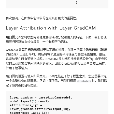
)
再次强调，在图像中包含猫的区域具有更大的重要性。
Layer Attribution with Layer GradCAM
层归因
允许您将模型内部隐藏层的活动分配给输入的特征。下面，我们将使
用层归因算法来检查模型中一个卷积层的活动。
GradCAM 计算目标输出相对于给定层的梯度，在输出的每个输出通道（输出
的第2维）上进行平均，然后将每个通道的平均梯度与层激活值相乘。最后，
这些结果在所有通道上求和。GradCAM 是为卷积神经网络设计的；由于卷积
层的活动通常会空间地映射到输入，因此 GradCAM 的归因经常会被上采样，
并用于遮罩输入。
层归因的设置与输入归因类似，不同之处在于除了模型之外，您还需要指定
一个希望检查的隐藏层。正如上面所示，当我们调用
时，我们指
attribute()
定了感兴趣的目标类别。
layer_gradcam
=
LayerGradCam
(
model
,
model
.
layer3
[
]
.
conv2
)
1
attributions_lgc
=
layer_gradcam
.
attribute
(
input_img
,
target
=
pred_label_idx
)