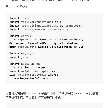
首先，一些导入：
import
torch
import
torch.nn.functional
as
F
import
torchvision.transforms
as
transforms
import
torchvision.models
as
models
import
captum
from
captum.attr
import
IntegratedGradients
,
Occlusion
,
LayerGradCam
,
LayerAttribution
from
captum.attr
import
visualization
as
viz
import
os
,
sys
import
json
import
numpy
as
np
from
PIL
import
Image
import
matplotlib.pyplot
as
plt
from
matplotlib.colors
import
LinearSegmentedColormap
现在我们将使用 TorchVision 模型库下载一个预训练的 ResNet。由于我们目
前不进行训练，所以暂时将其置于评估模式。