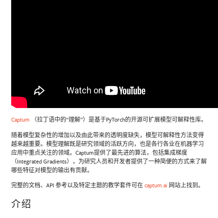
Captum
（拉丁语中的“理解”）是基于PyTorch的开源可扩展模型可解释性库。
随着模型复杂性的增加以及由此带来的透明度缺失，模型可解释性方法变得
越来越重要。模型理解既是研究领域的活跃方向，也是各行各业在机器学习
应用中重点关注的领域。Captum提供了最先进的算法，包括集成梯度
（Integrated Gradients），为研究人员和开发者提供了一种简便的方式来了解
哪些特征对模型的输出有贡献。
完整的文档、API 参考以及特定主题的教学套件可在
captum.ai
网站上找到。
介绍