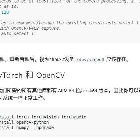
needs to be at least 128M for the camera processing, if i
t as is.
=
128
eed to commment/remove the existing camera_auto_detect li
with OpenCV/V4L2 capture.
_auto_detect=1
。重新启动后，视频4linux2设备
应该存在。
/dev/video0
Torch 和 OpenCV
 及我们所需的所有其他库都有 ARM 64 位/aarch64 版本，因此你
nux 系统一样正常工作。
nstall
torch
torchvision
torchaudio

nstall
opencv-python

nstall
numpy