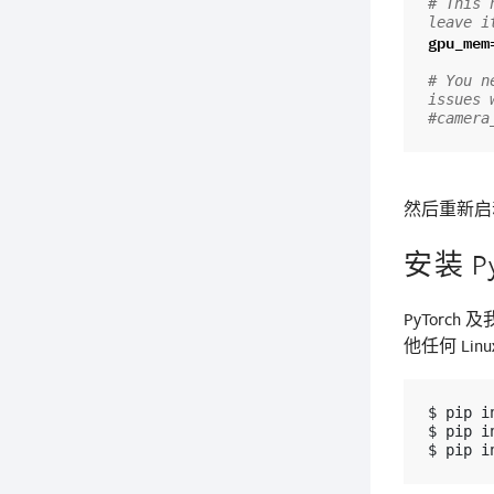
# This 
leave i
gpu_mem
# You n
issues 
#camera
然后重新启动
安装 Py
PyTorch
他任何 Li
$
pip
i
$
pip
i
$
pip
i