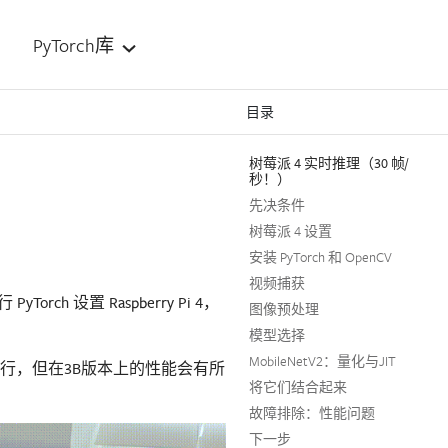
PyTorch库
目录
）
树莓派 4 实时推理（30 帧/
秒！）
先决条件
树莓派 4 设置
安装 PyTorch 和 OpenCV
视频捕获
rch 设置 Raspberry Pi 4，
图像预处理
模型选择
MobileNetV2：量化与JIT
B版本上运行，但在3B版本上的性能会有所
将它们结合起来
故障排除：性能问题
下一步