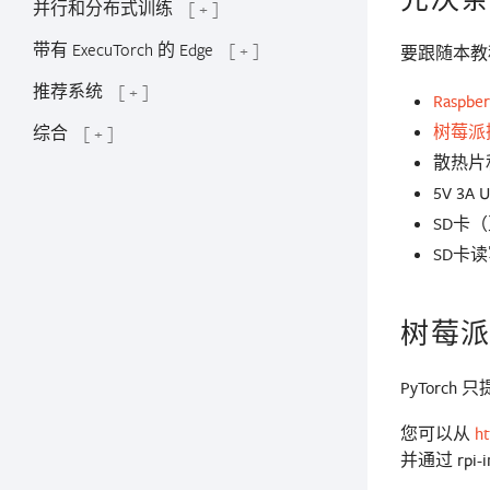
并行和分布式训练
[ + ]
带有 ExecuTorch 的 Edge
[ + ]
要跟随本教程
推荐系统
[ + ]
Raspber
树莓派
综合
[ + ]
散热片
5V 3A
SD卡（
SD卡
树莓派
PyTorch 
您可以从
ht
并通过 rpi