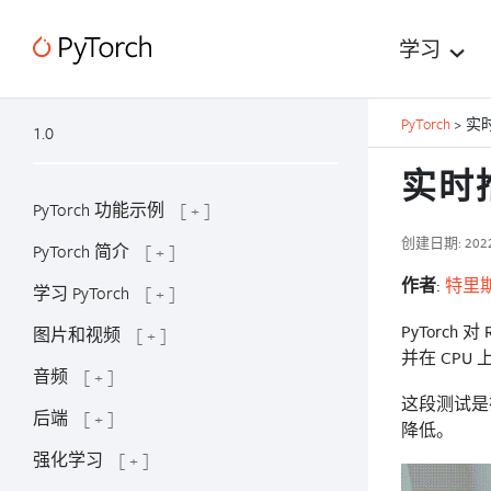
学习
PyTorch
>
实时
1.0
实时推
PyTorch 功能示例
[ + ]
创建日期: 202
PyTorch 简介
[ + ]
作者
:
特里
学习 PyTorch
[ + ]
PyTorch 
图片和视频
[ + ]
并在 CPU 上
音频
[ + ]
这段测试是在
后端
[ + ]
降低。
强化学习
[ + ]