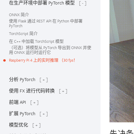
在生产环境中部署 PyTorch 模型
[ - ]
ONNX 简介
使用 Flask 通过 REST API 在 Python 中部署
PyTorch
TorchScript 简介
在 C++ 中加载 TorchScript 模型
（可选）将模型从 PyTorch 导出到 ONNX 并使
用 ONNX 运行时运行它
Raspberry Pi 4 上的实时推理 （30 fps！
分析 PyTorch
[ + ]
使用 FX 进行代码转换
[ + ]
前端 API
[ + ]
扩展 PyTorch
[ + ]
模型优化
[ + ]
先决