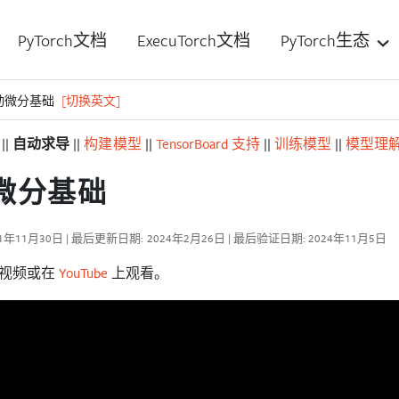
PyTorch文档
ExecuTorch文档
PyTorch生态
动微分基础
[切换英文]
||
自动求导
||
构建模型
||
TensorBoard 支持
||
训练模型
||
模型理
微分基础
1年11月30日 | 最后更新日期: 2024年2月26日 | 最后验证日期: 2024年11月5日
方视频或在
YouTube
上观看。