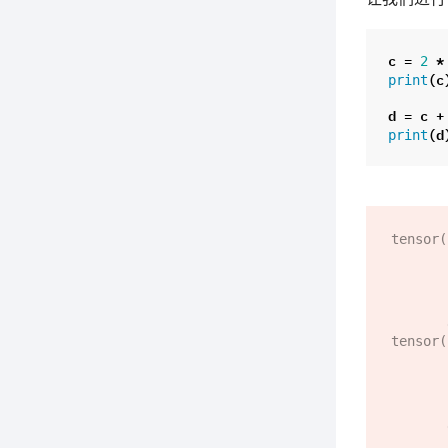
c
=
*
2
(
c
print
d
=
c
+
(
d
print
tensor(
         1.9319e+00,  2.0000e+00,  1.9319e+00,  1.7321e+0
         1.0000e+00,  5.1764e-01, -1.7485e-07, -5.1764e-0
        -1.4142e+00, -1.7321e+00, -1.9319e+00, -2.0000e+00, -1.9
        -1.7321e+00, -1.4142e+00, -1.0000e+00, -5.1764e-01,  3.49
       grad_fn=<MulBackward0>)

tensor(
         2.9319e+00,  3.0000e+00,  2.9319e+00,  2.7321e+0
         2.0000e+00,  1.5176e+00,  1.0000e+00,  4.8236e-0
        -4.1421e-01, -7.3205e-01, -9.3185e-01, -1.0000e+00, -9.3
        -7.3205e-01, -4.1421e-01,  4.7684e-07,  4.8236e-01,  1.00