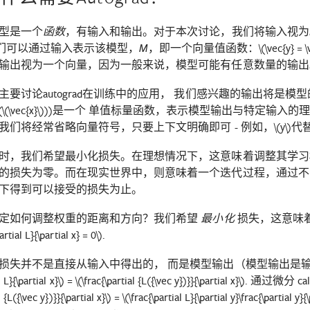
型是一个
，有输入和输出。对于本次讨论，我们将输入视为
函数
们可以通过输入表示该模型，
，即一个向量值函数：
\(\vec{y} = 
M
输出视为一个向量，因为一般来说，模型可能有任意数量的输出
主要讨论autograd在训练中的应用， 我们感兴趣的输出将是模型
(
\(\vec{x}\)
))是一个 单值标量函数，表示模型输出与特定输入的
我们将经常省略向量符号，只要上下文明确即可 - 例如，
\(y\)
代
时，我们希望最小化损失。在理想情况下，这意味着调整其学习
的损失为零。而在现实世界中，则意味着一个迭代过程，通过不
下得到可以接受的损失为止。
定如何调整权重的距离和方向？我们希望
损失，这意味
最小化
partial L}{\partial x} = 0\)
.
损失并不是直接从输入中得出的， 而是模型输出（模型输出是
 L}{\partial x}\)
=
\(\frac{\partial {L({\vec y})}}{\partial x}\)
. 通过微分 c
l {L({\vec y})}}{\partial x}\)
=
\(\frac{\partial L}{\partial y}\frac{\partial y}{\