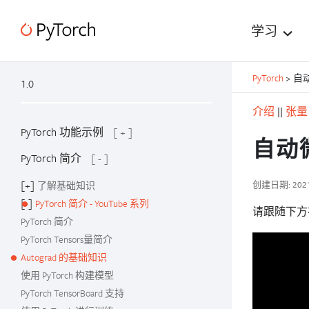
学习
PyTorch
>
自
1.0
介绍
||
张量
PyTorch 功能示例
[ + ]
自动
PyTorch 简介
[ - ]
[+]
创建日期: 202
了解基础知识
[-]
PyTorch 简介 - YouTube 系列
请跟随下
PyTorch 简介
PyTorch Tensors量简介
Autograd 的基础知识
使用 PyTorch 构建模型
PyTorch TensorBoard 支持