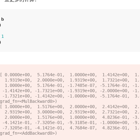
b
)
1
)
[ 0.0000e+00,  5.1764e-01,  1.0000e+00,  1.4142e+00,  1.
0,  1.4142e+00,

1, -1.0000e+00,

319e+00,

69e-07],

[ 1.0000e+00,  1.5176e+00,  2.0000e+00,  2.4142e+00,  2.
0,  2.4142e+00,

1, -3.5763e-07,

185e-01,

00e+00],
