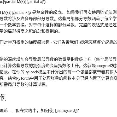
rac{\partial M(x)}{\partial x}\)
.
al M(x)}{\partial x}\)
是复杂性的起点。 如果我们再次使用链式法
导数将涉及许多局部部分导数，这些局部部分导数涵盖了每个学
一个数学变换。对于每个这样的部分导数，完整的表达式是通过
量的局部梯度之积的总和得到的。
们对学习权重的梯度感兴趣 - 它们告诉我们
如何调整每个权重的
络的深度增加会导致局部导数的数量呈指数级上升（每个局部导
此计算这些导数的复杂度也会呈指数级上升。这就是autograd
记录。在你的PyTorch模型中计算出的每一个张量都携带着其
息。结合PyTorch中用于处理张量的函数本身已经内置了计算
所需局部导数的计算过程。
示例
论——但在实践中，如何使用autograd呢？