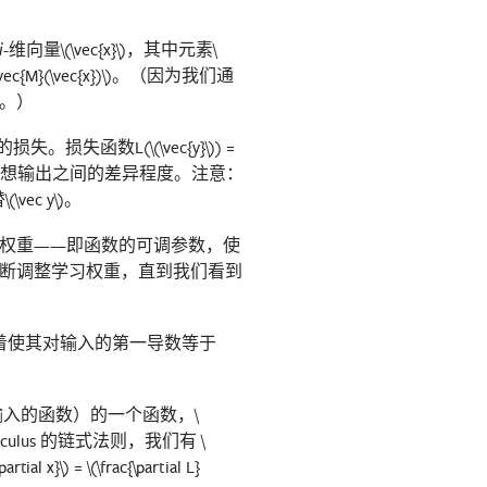
-维向量
\(\vec{x}\)
，其中元素
\
i
\vec{M}(\vec{x})\)
。（因为我们通
。）
的损失。损失函数L(
\(\vec{y}\)
) =
理想输出之间的差异程度。注意：
替
\(\vec y\)
。
权重——即函数的可调参数，使
断调整学习权重，直到我们看到
着使其对输入的第一导数等于
输入的函数）的一个函数，
\
alculus 的链式法则，我们有
\
partial x}\)
=
\(\frac{\partial L}