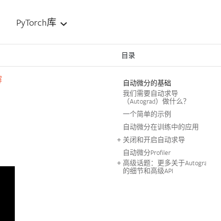
PyTorch库
目录
解
自动微分的基础
我们需要自动求导
（Autograd）做什么？
一个简单的示例
自动微分在训练中的应用
关闭和开启自动求导
自动微分Profiler
高级话题：更多关于Autograd
的细节和高级API