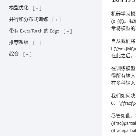
模型优化
[ + ]
机器学习模
并行和分布式训练
[ + ]
(x_{i}\)
。我
常将模型的
带有 ExecuTorch 的 Edge
[ + ]
自从我们将
推荐系统
[ + ]
L(
\(\vec{M}\)
综合
[ + ]
在此之后，
在训练模型
得所有输入
在多种输入
我们如何决
0：
\(\frac{\
尽管如此，
(\frac{\partial
(\frac{\partia