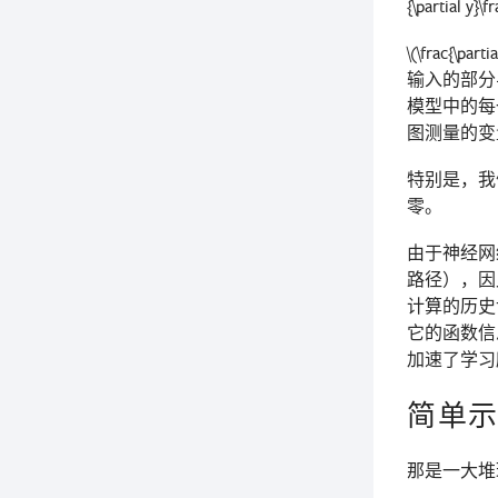
{\partial y}\f
\(\frac{\parti
输入的部分
模型中的每
图测量的变
特别是，我
零。
由于神经网
路径），因
计算的历史
它的函数信
加速了学习
简单
那是一大堆理