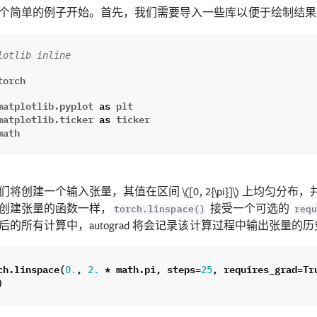
个简单的例子开始。首先，我们需要导入一些库以便于绘制结果
lotlib inline
torch
matplotlib.pyplot
as
plt
matplotlib.ticker
as
ticker
math
们将创建一个输入张量，其值在区间
\([0, 2{\pi}]\)
上均匀分布，
创建张量的函数一样，
接受一个可选的
torch.linspace()
requ
后的所有计算中，autograd 将会记录该计算过程中输出张量的历
ch
.
linspace
(
,
*
math
.
pi
,
steps
=
,
requires_grad
=
Tr
0.
2.
25
)