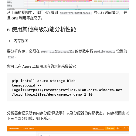
从上面的视图中，我们可以看到
的运行时间减少， 并
enumerate(DataLoader)
且 GPU 利用率提高了。
6. 使用其他高级功能分析性能
内存视图
要分析内存，必须在
的参数中将
设置为
torch.profiler.profile
profile_memory
。
True
你可以在 Azure 上使用现有的示例来尝试它
pip
install
azure
-
storage
-
blob
tensorboard
--
logdir
=
https
:
//
torchtbprofiler
.
blob
.
core
.
windows
.
net
/
torchtbprofiler
/
demo
/
memory_demo_1_10
分析器会记录所有内存分配/释放事件以及分配器的内部状态。 内存视图由以
下三个部分组成，如下所示。