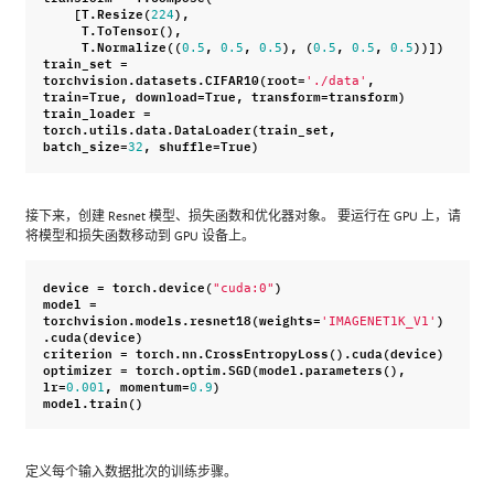
[
T
.
Resize
(
),
224
T
.
ToTensor
(),
T
.
Normalize
((
,
,
),
(
,
,
))])
0.5
0.5
0.5
0.5
0.5
0.5
train_set
=
torchvision
.
datasets
.
CIFAR10
(
root
=
,
'./data'
train
=
True
,
download
=
True
,
transform
=
transform
)
train_loader
=
torch
.
utils
.
data
.
DataLoader
(
train_set
,
batch_size
=
,
shuffle
=
True
)
32
接下来，创建 Resnet 模型、损失函数和优化器对象。 要运行在 GPU 上，请
将模型和损失函数移动到 GPU 设备上。
device
=
torch
.
device
(
)
"cuda:0"
model
=
torchvision
.
models
.
resnet18
(
weights
=
)
'IMAGENET1K_V1'
.
cuda
(
device
)
criterion
=
torch
.
nn
.
CrossEntropyLoss
()
.
cuda
(
device
)
optimizer
=
torch
.
optim
.
SGD
(
model
.
parameters
(),
lr
=
,
momentum
=
)
0.001
0.9
model
.
train
()
定义每个输入数据批次的训练步骤。