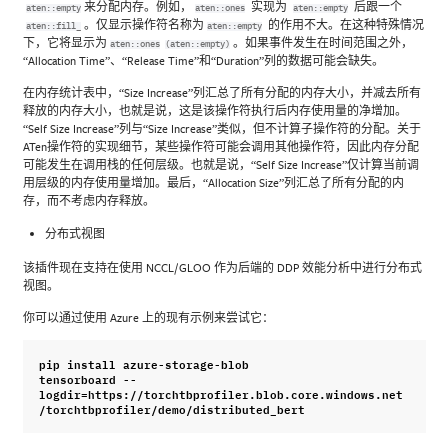
来分配内存。例如，
实现为
后跟一个
aten::empty
aten::ones
aten::empty
。仅显示操作符名称为
的作用不大。在这种特殊情况
aten::fill_
aten::empty
下，它将显示为
。如果事件发生在时间范围之外，
aten::ones
(aten::empty)
“Allocation Time”、“Release Time”和“Duration”列的数据可能会缺失。
在内存统计表中，“Size Increase”列汇总了所有分配的内存大小，并减去所有
释放的内存大小，也就是说，这是该操作符执行后内存使用量的净增加。
“Self Size Increase”列与“Size Increase”类似，但不计算子操作符的分配。关于
ATen操作符的实现细节，某些操作符可能会调用其他操作符，因此内存分配
可能发生在调用栈的任何层级。也就是说，“Self Size Increase”仅计算当前调
用层级的内存使用量增加。最后，“Allocation Size”列汇总了所有分配的内
存，而不考虑内存释放。
分布式视图
该插件现在支持在使用 NCCL/GLOO 作为后端的 DDP 效能分析中进行分布式
视图。
你可以通过使用 Azure 上的现有示例来尝试它：
pip
install
azure
-
storage
-
blob
tensorboard
--
logdir
=
https
:
//
torchtbprofiler
.
blob
.
core
.
windows
.
net
/
torchtbprofiler
/
demo
/
distributed_bert