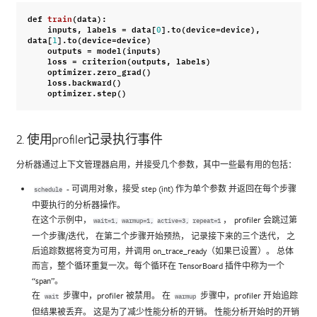
def
train
(
data
):
inputs
,
labels
=
data
[
]
.
to
(
device
=
device
),
0
data
[
]
.
to
(
device
=
device
)
1
outputs
=
model
(
inputs
)
loss
=
criterion
(
outputs
,
labels
)
optimizer
.
zero_grad
()
loss
.
backward
()
optimizer
.
step
()
2. 使用profiler记录执行事件
分析器通过上下文管理器启用，并接受几个参数，其中一些最有用的包括：
- 可调用对象，接受 step (int) 作为单个参数 并返回在每个步骤
schedule
中要执行的分析器操作。
在这个示例中，
， profiler 会跳过第
wait=1,
warmup=1,
active=3,
repeat=1
一个步骤/迭代， 在第二个步骤开始预热， 记录接下来的三个迭代， 之
后追踪数据将变为可用，并调用 on_trace_ready（如果已设置）。 总体
而言，整个循环重复一次。每个循环在 TensorBoard 插件中称为一个
“span”。
在
步骤中，profiler 被禁用。 在
步骤中，profiler 开始追踪
wait
warmup
但结果被丢弃。 这是为了减少性能分析的开销。 性能分析开始时的开销