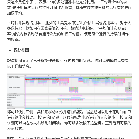
果这个数值小于1，表示GPU的多处理器未被充分利用。 “平均每个SM的块
数”是使用每次运行的持续时间作为权重，对所有该内核名称的运行次数进行
加权平均。
平均估计实现占用率： 此列的工具提示中定义了“估计实现占用率”。 对于大
多数情况，例如内存带宽受限的内核，数值越高越好。 “平均估计实现占用
率”是该内核名称所有运行次数的加权平均值， 使用每个运行的持续时间作
为权重。
跟踪视图
跟踪视图显示了已分析操作符和 GPU 内核的时间线。 你可以选择它以查看
以下详细信息。
你可以使用右侧工具栏来移动图形并进行缩放。 键盘也可以用于在时间轴中
进行缩放和移动。 按 'w' 和 's' 键可以以鼠标为中心进行放大和缩小， 按 'a' 和
'd' 键可以向左或向右移动时间轴。 你可以多次按下这些键，直到看到可读的
表示形式。
如果一个反向操作符的“Incoming Flow”字段的值为“forward correspond to