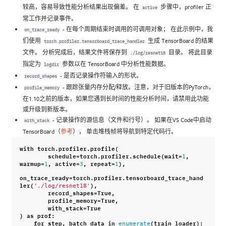
较高，容易导致性能分析结果出现偏差。 在
步骤中，profiler 正
active
常工作并记录事件。
- 在每个周期结束时调用的可调用对象； 在此示例中，我
on_trace_ready
们使用
生成 TensorBoard 的结果
torch.profiler.tensorboard_trace_handler
文件。 分析完成后，结果文件将保存到
目录。 将此目录
./log/resnet18
指定为
参数以在 TensorBoard 中分析性能数据。
logdir
- 是否记录操作符输入的形状。
record_shapes
- 跟踪张量内存分配/释放。注意，对于旧版本的PyTorch，
profile_memory
在1.10之前的版本，如果您遇到长时间的性能分析时间，请禁用此功能
或升级到新版本。
- 记录操作的源信息（文件和行号）。 如果在VS Code中启动
with_stack
TensorBoard（
参考
）， 单击堆栈帧将导航到特定代码行。
with
torch
.
profiler
.
profile
(
schedule
=
torch
.
profiler
.
schedule
(
wait
=
,
1
warmup
=
,
active
=
,
repeat
=
),
1
3
1
on_trace_ready
=
torch
.
profiler
.
tensorboard_trace_hand
ler
(
),
'./log/resnet18'
record_shapes
=
True
,
profile_memory
=
True
,
with_stack
=
True
)
as
prof
:
for
step
,
batch_data
in
(
train_loader
):
enumerate