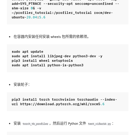
add
=
SYS_PTRACE
--
security
-
opt
seccomp
=
unconfined
--
shm
-
size
G
-
v
8
~/
profiler_tutorial
:
/
profiler_tutorial
rocm
/
dev
-
ubuntu
-
:
20.04
5.6
在容器内安装任何安装 wheels 包所需的依赖项。
sudo
apt
update
sudo
apt
install
libjpeg
-
dev
python3
-
dev
-
y
pip3
install
wheel
setuptools
sudo
apt
install
python
-
is
-
python3
安装轮子：
pip3
install
torch
torchvision
torchaudio
--
index
-
url
https
:
//
download
.
pytorch
.
org
/
whl
/
rocm5
.6
安装
，然后运行 Python 文件
：
torch_tb_profiler
test_cifar10.py