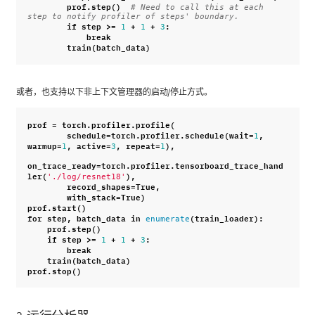
prof
.
step
()
# Need to call this at each 
step to notify profiler of steps' boundary.
if
step
>=
+
+
:
1
1
3
break
train
(
batch_data
)
或者，也支持以下非上下文管理器的启动/停止方式。
prof
=
torch
.
profiler
.
profile
(
schedule
=
torch
.
profiler
.
schedule
(
wait
=
,
1
warmup
=
,
active
=
,
repeat
=
),
1
3
1
on_trace_ready
=
torch
.
profiler
.
tensorboard_trace_hand
ler
(
),
'./log/resnet18'
record_shapes
=
True
,
with_stack
=
True
)
prof
.
start
()
for
step
,
batch_data
in
(
train_loader
):
enumerate
prof
.
step
()
if
step
>=
+
+
:
1
1
3
break
train
(
batch_data
)
prof
.
stop
()