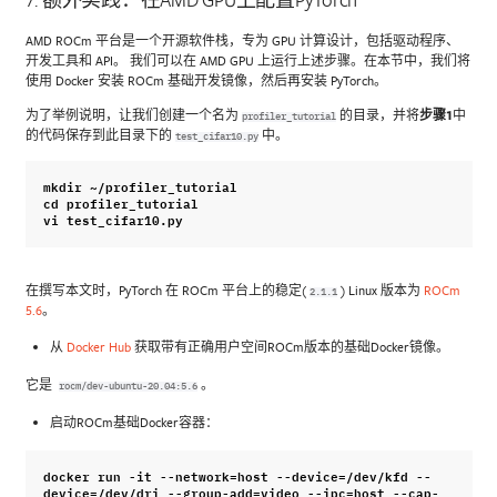
AMD ROCm 平台是一个开源软件栈，专为 GPU 计算设计，包括驱动程序、
开发工具和 API。 我们可以在 AMD GPU 上运行上述步骤。在本节中，我们将
使用 Docker 安装 ROCm 基础开发镜像，然后再安装 PyTorch。
为了举例说明，让我们创建一个名为
的目录，并将
步骤1
中
profiler_tutorial
的代码保存到此目录下的
中。
test_cifar10.py
mkdir
~/
profiler_tutorial
cd
profiler_tutorial
vi
test_cifar10
.
py
在撰写本文时，PyTorch 在 ROCm 平台上的稳定(
) Linux 版本为
ROCm
2.1.1
5.6
。
从
Docker Hub
获取带有正确用户空间ROCm版本的基础Docker镜像。
它是
。
rocm/dev-ubuntu-20.04:5.6
启动ROCm基础Docker容器：
docker
run
-
it
--
network
=
host
--
device
=/
dev
/
kfd
--
device
=/
dev
/
dri
--
group
-
add
=
video
--
ipc
=
host
--
cap
-